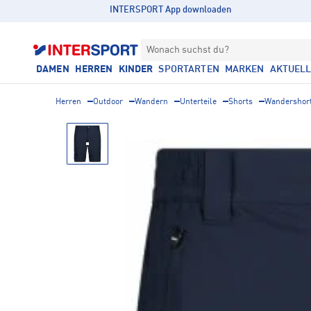
INTERSPORT App downloaden
Wonach suchst du?
DAMEN
HERREN
KINDER
SPORTARTEN
MARKEN
AKTUEL
Herren
Outdoor
Wandern
Unterteile
Shorts
Wandershor