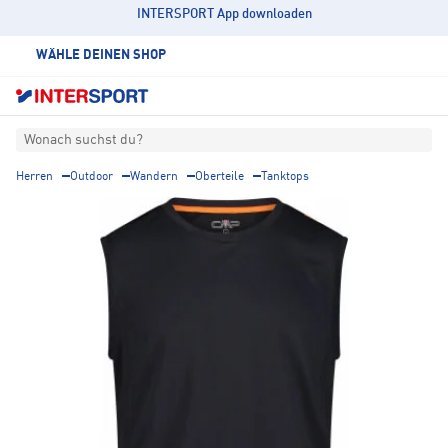
INTERSPORT App downloaden
WÄHLE DEINEN SHOP
Wonach suchst du?
Herren
Outdoor
Wandern
Oberteile
Tanktops