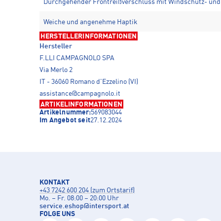
Durchgehender Frontreißverschluss mit Windschutz- un
Weiche und angenehme Haptik
HERSTELLERINFORMATIONEN
Hersteller
F.LLI CAMPAGNOLO SPA
Via Merlo 2
IT - 36060 Romano d'Ezzelino (VI)
assistance@campagnolo.it
ARTIKELINFORMATIONEN
Artikelnummer:
569083044
Im Angebot seit
27.12.2024
KONTAKT
+43 7242 600 204 (zum Ortstarif)
Mo. – Fr. 08:00 – 20:00 Uhr
service.eshop
@
intersport.at
FOLGE UNS