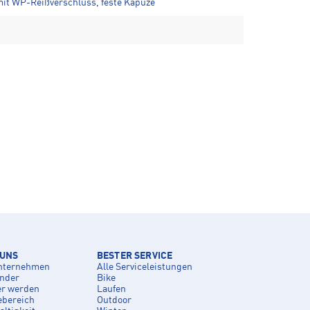
mit WP-Reißverschluss, feste Kapuze
 UNS
BESTER SERVICE
nternehmen
Alle Serviceleistungen
inder
Bike
er werden
Laufen
ebereich
Outdoor