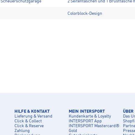
d Scheuerschutzgarage
2 Seitentaschen und 1 Brusttasche 
Colorblock-Design
HILFE & KONTAKT
MEIN INTERSPORT
ÜBER
Lieferung & Versand
Kundenkarte & Loyalty
Das U
Click & Collect
INTERSPORT App
Shopf
Click & Reserve
INTERSPORT Mastercard®
Partn
Zahlung
Gold
Press