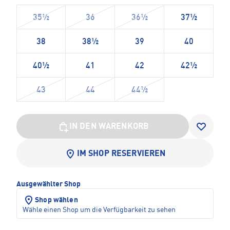
35½
36
36½
37½
38
38½
39
40
40½
41
42
42½
43
44
44½
IN DEN WARENKORB
IM SHOP RESERVIEREN
Ausgewählter Shop
Shop wählen
Wähle einen Shop um die Verfügbarkeit zu sehen