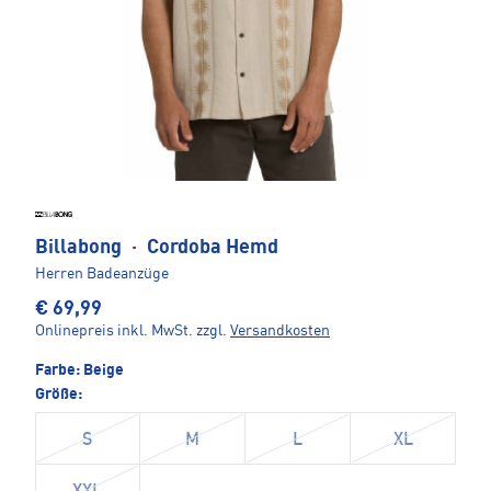
Billabong
·
Cordoba Hemd
Herren Badeanzüge
€ 69,99
Onlinepreis inkl. MwSt.
zzgl.
Versandkosten
Farbe:
Beige
Größe:
S
M
L
XL