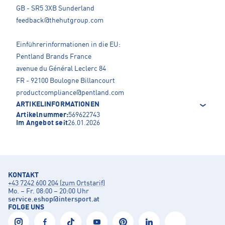
GB - SR5 3XB Sunderland
feedback@thehutgroup.com
Einführerinformationen in die EU:
Pentland Brands France
avenue du Général Leclerc 84
FR - 92100 Boulogne Billancourt
productcompliance@pentland.com
ARTIKELINFORMATIONEN
Artikelnummer:
569622743
Im Angebot seit
26.01.2026
KONTAKT
+43 7242 600 204 (zum Ortstarif)
Mo. – Fr. 08:00 – 20:00 Uhr
service.eshop
@
intersport.at
FOLGE UNS