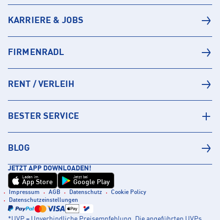
KARRIERE & JOBS
FIRMENRADL
RENT / VERLEIH
BESTER SERVICE
BLOG
JETZT APP DOWNLOADEN!
Laden im
Jetzt bei
App Store
Google Play
Impressum
AGB
Datenschutz
Cookie Policy
Datenschutzeinstellungen
*UVP = Unverbindliche Preisempfehlung. Die angeführten UVPs