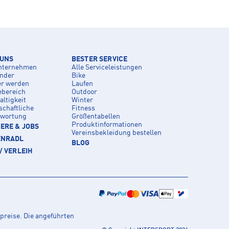
 UNS
BESTER SERVICE
nternehmen
Alle Serviceleistungen
inder
Bike
er werden
Laufen
ebereich
Outdoor
ltigkeit
Winter
schaftliche
Fitness
twortung
Größentabellen
Produktinformationen
ERE & JOBS
Vereinsbekleidung bestellen
ENRADL
BLOG
/ VERLEIH
preise. Die angeführten