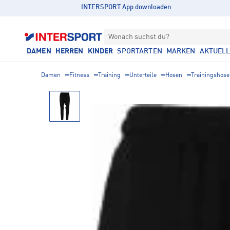
INTERSPORT App downloaden
Wonach suchst du?
DAMEN
HERREN
KINDER
SPORTARTEN
MARKEN
AKTUEL
Damen
Fitness
Training
Unterteile
Hosen
Trainingshos