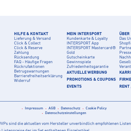
HILFE & KONTAKT
MEIN INTERSPORT
ÜBER
Lieferung & Versand
Kundenkarte & Loyalty
Das U
Click & Collect
INTERSPORT App
Shopf
Click & Reserve
INTERSPORT Mastercard®
Partn
Zahlung
Gold
Press
Rücksendung
Gutscheinkarte
Nachha
FAQ - Häufige Fragen
Gewinnspiele
Gesell
Rückrufaktionen
Zufriedenheitsgarantie
Veran
Betrugswarnungen
AKTUELLE WERBUNG
KARRI
Barrierefreiheitserklärung
PROMOTIONS & COUPONS
FIRM
Widerruf
EVENTS
RENT 
Impressum
AGB
Datenschutz
Cookie Policy
Datenschutzeinstellungen
Ps sind die aktuellen vom Hersteller unverbindlich empfohlenen Listen
istenpreise der im Set enthaltenen Einzelartikel.