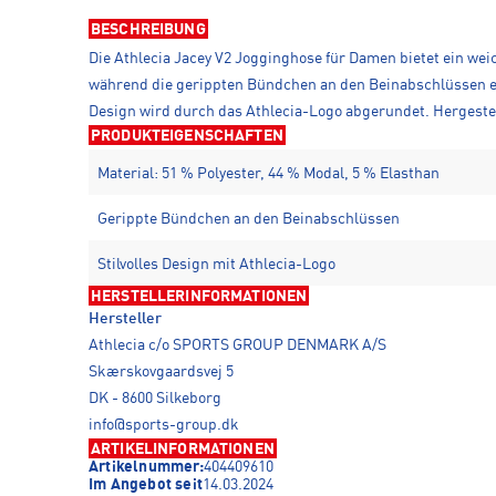
BESCHREIBUNG
Die Athlecia Jacey V2 Jogginghose für Damen bietet ein wei
während die gerippten Bündchen an den Beinabschlüssen ein
Design wird durch das Athlecia-Logo abgerundet. Hergestellt
PRODUKTEIGENSCHAFTEN
Material: 51 % Polyester, 44 % Modal, 5 % Elasthan
Gerippte Bündchen an den Beinabschlüssen
Stilvolles Design mit Athlecia-Logo
HERSTELLERINFORMATIONEN
Hersteller
Athlecia c/o SPORTS GROUP DENMARK A/S
Skærskovgaardsvej 5
DK - 8600 Silkeborg
info@sports-group.dk
ARTIKELINFORMATIONEN
Artikelnummer:
404409610
Im Angebot seit
14.03.2024