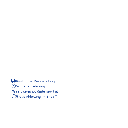
Kostenlose Rücksendung
Schnelle Lieferung
service.eshop
@
intersport.at
Gratis Abholung im Shop**