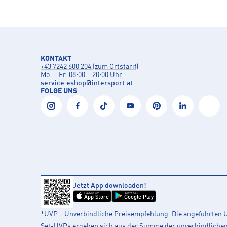
KONTAKT
+43 7242 600 204 (zum Ortstarif)
Mo. – Fr. 08:00 – 20:00 Uhr
service.eshop
@
intersport.at
FOLGE UNS
Jetzt App downloaden!
Laden im
Jetzt bei
App Store
Google Play
*UVP = Unverbindliche Preisempfehlung. Die angeführten UV
Set-UVPs ergeben sich aus der Summe der unverbindlichen L