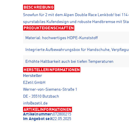
BESCHREIBUNG
Snowfun für 2 mit dem Alpen Double Race Lenkbob! bei 114 c
spurstabiles Kufendesign und robuste Handbremse mit Stah
PRODUKTEIGENSCHAFTEN
Material: hochwertiges HDPE-Kunststoff
Integrierte Aufbewahrungsbox für Handschuhe, Verpfleg
Erhöhte Haltbarkeit auch bei tiefen Temperaturen
HERSTELLERINFORMATIONEN
Hersteller
EZetil GmbH
Werner-von-Siemens-Straße 1
DE - 35510 Butzbach
info@ezetil.de
ARTIKELINFORMATIONEN
Artikelnummer:
072800215
Im Angebot seit
22.05.2025