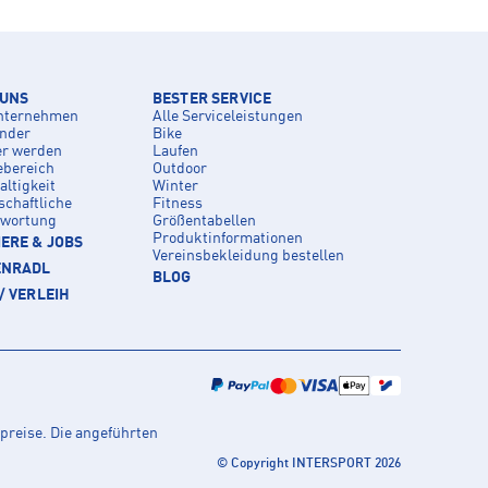
 UNS
BESTER SERVICE
nternehmen
Alle Serviceleistungen
inder
Bike
er werden
Laufen
ebereich
Outdoor
ltigkeit
Winter
schaftliche
Fitness
twortung
Größentabellen
Produktinformationen
ERE & JOBS
Vereinsbekleidung bestellen
ENRADL
BLOG
/ VERLEIH
preise. Die angeführten
© Copyright INTERSPORT 2026