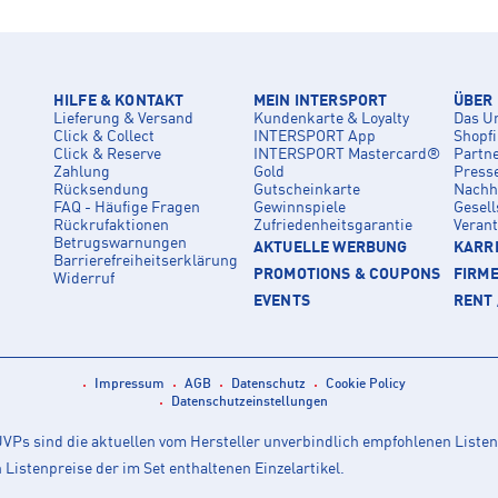
HILFE & KONTAKT
MEIN INTERSPORT
ÜBER
Lieferung & Versand
Kundenkarte & Loyalty
Das U
Click & Collect
INTERSPORT App
Shopf
Click & Reserve
INTERSPORT Mastercard®
Partn
Zahlung
Gold
Press
Rücksendung
Gutscheinkarte
Nachha
FAQ - Häufige Fragen
Gewinnspiele
Gesell
Rückrufaktionen
Zufriedenheitsgarantie
Veran
Betrugswarnungen
AKTUELLE WERBUNG
KARRI
Barrierefreiheitserklärung
PROMOTIONS & COUPONS
FIRM
Widerruf
EVENTS
RENT 
Impressum
AGB
Datenschutz
Cookie Policy
Datenschutzeinstellungen
Ps sind die aktuellen vom Hersteller unverbindlich empfohlenen Listen
istenpreise der im Set enthaltenen Einzelartikel.