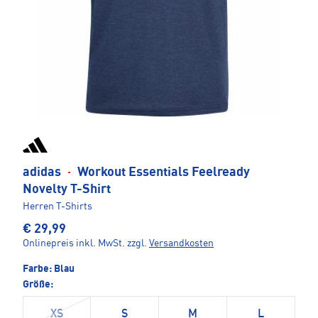
adidas
·
Workout Essentials Feelready
Novelty T-Shirt
Herren T-Shirts
€ 29,99
Onlinepreis inkl. MwSt.
zzgl.
Versandkosten
Farbe:
Blau
Größe:
XS
S
M
L