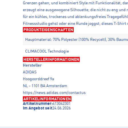
Grenzen gehen, und kombiniert Style mit Funktionalität, dam
erzeugt eine ausgewogene Silhouette, die nicht zu eng und n
für ein kühles, trockenes und ablenkungsfreies Tragegefühl
Fitnessstudio gehst oder eine Runde joggst, dieses T-Shirt u
PRODUKTEIGENSCHAFTEN
Hauptmaterial: 70% Polyester (100% Recycelt), 30% Baum
CLIMACOOL Technologie
HERSTELLERINFORMATIONEN
Hersteller
ADIDAS
Hoogoorddreef 9a
NL - 1101 BA Amsterdam
https://news.adidas.com/contactus
ARTIKELINFORMATIONEN
Artikelnummer:
413042301
Im Angebot seit
24.06.2026