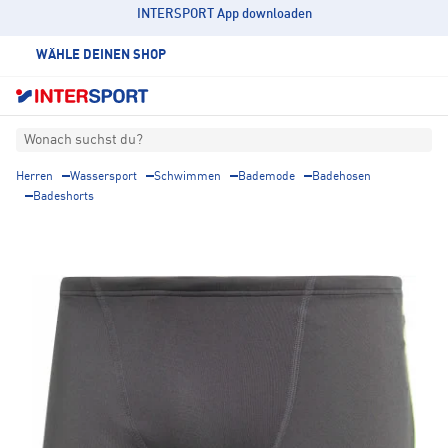
INTERSPORT App downloaden
WÄHLE DEINEN SHOP
Wonach suchst du?
Herren
Wassersport
Schwimmen
Bademode
Badehosen
Badeshorts