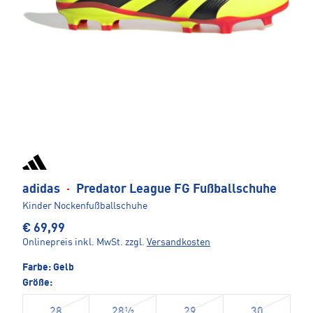
adidas
·
Predator League FG Fußballschuhe
Kinder Nockenfußballschuhe
€ 69,99
Onlinepreis inkl. MwSt.
zzgl.
Versandkosten
Farbe:
Gelb
Größe:
28
28½
29
30