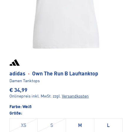
adidas
·
Own The Run B Lauftanktop
Damen Tanktops
€ 34,99
Onlinepreis inkl. MwSt.
zzgl.
Versandkosten
Farbe:
Weiß
Größe:
XS
S
M
L