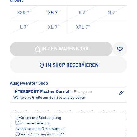
Größe:
XXS 7"
XS 7"
S 7"
M 7"
L 7"
XL 7"
XXL 7"
IN DEN WARENKORB
IM SHOP RESERVIEREN
Ausgewählter Shop
INTERSPORT Fischer Dornbirn
Eisengasse
Wähle eine Größe um den Bestand zu sehen
Kostenlose Rücksendung
Schnelle Lieferung
service.eshop
@
intersport.at
Gratis Abholung im Shop**