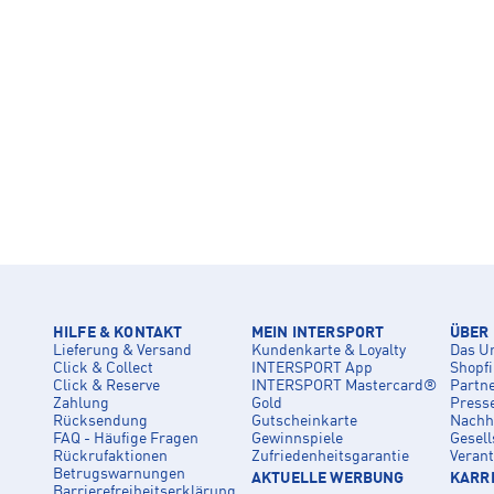
HILFE & KONTAKT
MEIN INTERSPORT
ÜBER
Lieferung & Versand
Kundenkarte & Loyalty
Das U
Click & Collect
INTERSPORT App
Shopf
Click & Reserve
INTERSPORT Mastercard®
Partn
Zahlung
Gold
Press
Rücksendung
Gutscheinkarte
Nachha
FAQ - Häufige Fragen
Gewinnspiele
Gesell
Rückrufaktionen
Zufriedenheitsgarantie
Veran
Betrugswarnungen
AKTUELLE WERBUNG
KARRI
Barrierefreiheitserklärung