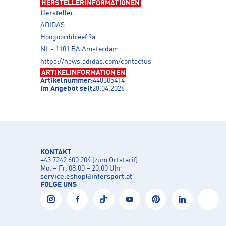
HERSTELLERINFORMATIONEN
Hersteller
ADIDAS
Hoogoorddreef 9a
NL - 1101 BA Amsterdam
https://news.adidas.com/contactus
ARTIKELINFORMATIONEN
Artikelnummer:
448305414
Im Angebot seit
28.04.2026
KONTAKT
+43 7242 600 204 (zum Ortstarif)
Mo. – Fr. 08:00 – 20:00 Uhr
service.eshop
@
intersport.at
FOLGE UNS