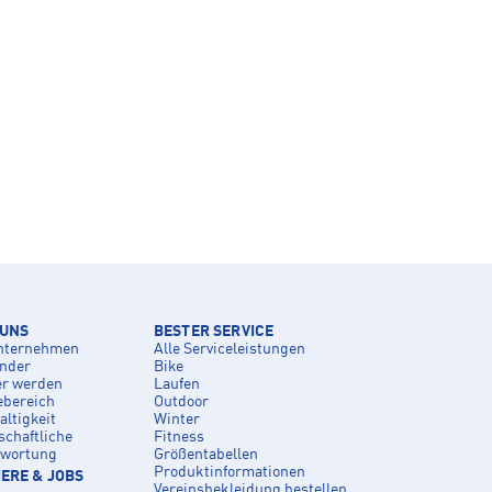
 UNS
BESTER SERVICE
nternehmen
Alle Serviceleistungen
inder
Bike
er werden
Laufen
ebereich
Outdoor
ltigkeit
Winter
schaftliche
Fitness
twortung
Größentabellen
Produktinformationen
ERE & JOBS
Vereinsbekleidung bestellen