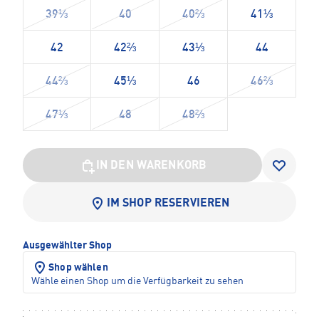
39⅓
40
40⅔
41⅓
42
42⅔
43⅓
44
44⅔
45⅓
46
46⅔
47⅓
48
48⅔
IN DEN WARENKORB
IM SHOP RESERVIEREN
Ausgewählter Shop
Shop wählen
Wähle einen Shop um die Verfügbarkeit zu sehen