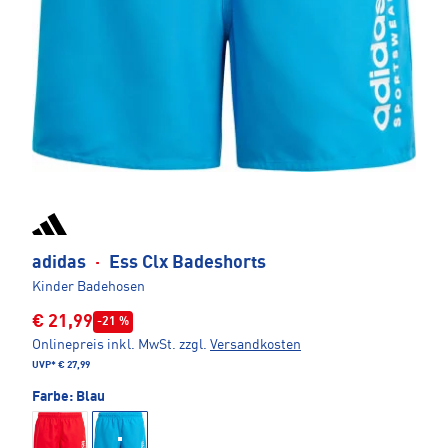
adidas
·
Ess Clx Badeshorts
Kinder Badehosen
€ 21,99
-21 %
Onlinepreis inkl. MwSt.
zzgl.
Versandkosten
UVP*
€ 27,99
Farbe:
Blau