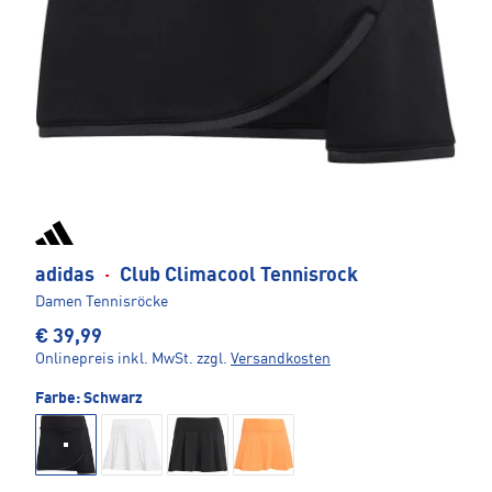
adidas
·
Club Climacool Tennisrock
Damen Tennisröcke
€ 39,99
Onlinepreis inkl. MwSt.
zzgl.
Versandkosten
Farbe:
Schwarz