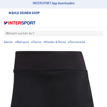
INTERSPORT App downloaden
WÄHLE DEINEN SHOP
Wonach suchst du?
Damen
Ballsport
Tennis
Kleider & Röcke
Tennisröcke