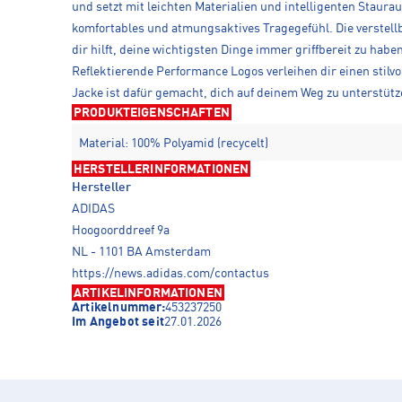
und setzt mit leichten Materialien und intelligenten Staur
komfortables und atmungsaktives Tragegefühl. Die verstell
dir hilft, deine wichtigsten Dinge immer griffbereit zu hab
Reflektierende Performance Logos verleihen dir einen stilvo
Jacke ist dafür gemacht, dich auf deinem Weg zu unterstüt
PRODUKTEIGENSCHAFTEN
Material: 100% Polyamid (recycelt)
HERSTELLERINFORMATIONEN
Hersteller
ADIDAS
Hoogoorddreef 9a
NL - 1101 BA Amsterdam
https://news.adidas.com/contactus
ARTIKELINFORMATIONEN
Artikelnummer:
453237250
Im Angebot seit
27.01.2026