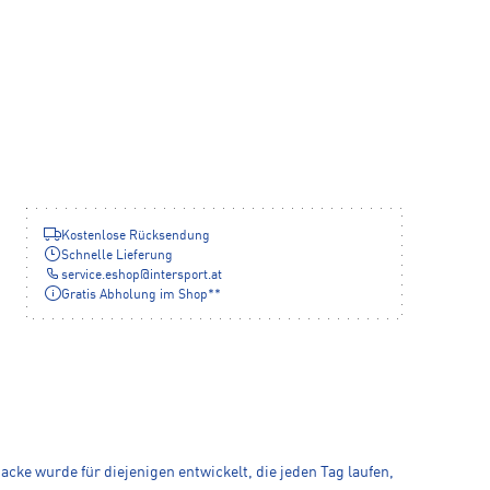
Kostenlose Rücksendung
Schnelle Lieferung
service.eshop
@
intersport.at
Gratis Abholung im Shop**
acke wurde für diejenigen entwickelt, die jeden Tag laufen,