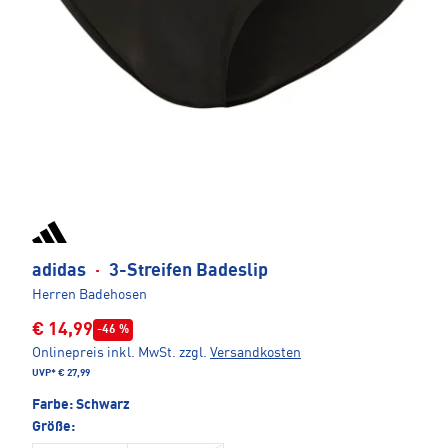
adidas
·
3-Streifen Badeslip
Herren Badehosen
€ 14,99
-46 %
Onlinepreis inkl. MwSt.
zzgl.
Versandkosten
UVP*
€ 27,99
Farbe:
Schwarz
Größe: