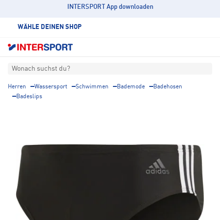
INTERSPORT App downloaden
WÄHLE DEINEN SHOP
Wonach suchst du?
Herren
Wassersport
Schwimmen
Bademode
Badehosen
Badeslips