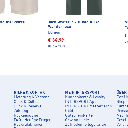
Mouna Shorts
Jack Wolfskin
·
Hikeout 3/4
M
Wanderhose
D
Damen
€
€ 64,99
UV
UVP*
€ 79,99
HILFE & KONTAKT
MEIN INTERSPORT
ÜBER
Lieferung & Versand
Kundenkarte & Loyalty
Das U
Click & Collect
INTERSPORT App
Shopf
Click & Reserve
INTERSPORT Mastercard®
Partn
Zahlung
Gold
Press
Rücksendung
Gutscheinkarte
Nachha
FAQ - Häufige Fragen
Gewinnspiele
Gesell
Rückrufaktionen
Zufriedenheitsgarantie
Veran