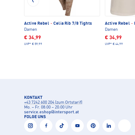
Active Rebel
·
Celia Rib 7/8 Tights
Active Rebel
·
Damen
Damen
€ 34,99
€ 34,99
UVP*
€ 59,99
UVP*
€ 44,99
KONTAKT
+43 7242 600 204 (zum Ortstarif)
Mo. – Fr. 08:00 – 20:00 Uhr
service.eshop
@
intersport.at
FOLGE UNS