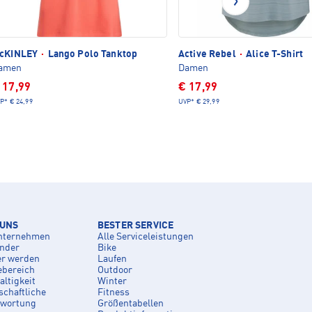
cKINLEY
·
Lango Polo Tanktop
Active Rebel
·
Alice T-Shirt
amen
Damen
 17,99
€ 17,99
P*
€ 24,99
UVP*
€ 29,99
 UNS
BESTER SERVICE
nternehmen
Alle Serviceleistungen
inder
Bike
er werden
Laufen
ebereich
Outdoor
ltigkeit
Winter
schaftliche
Fitness
twortung
Größentabellen