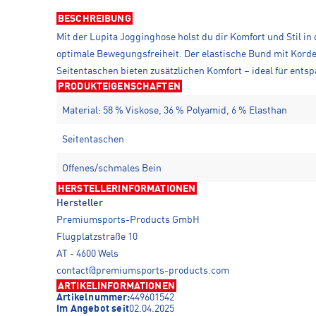
BESCHREIBUNG
Mit der Lupita Jogginghose holst du dir Komfort und Stil i
optimale Bewegungsfreiheit. Der elastische Bund mit Kordel
Seitentaschen bieten zusätzlichen Komfort – ideal für entsp
PRODUKTEIGENSCHAFTEN
Material: 58 % Viskose, 36 % Polyamid, 6 % Elasthan
Seitentaschen
Offenes/schmales Bein
HERSTELLERINFORMATIONEN
Hersteller
Premiumsports-Products GmbH
Flugplatzstraße 10
AT - 4600 Wels
contact@premiumsports-products.com
ARTIKELINFORMATIONEN
Artikelnummer:
449601542
Im Angebot seit
02.04.2025