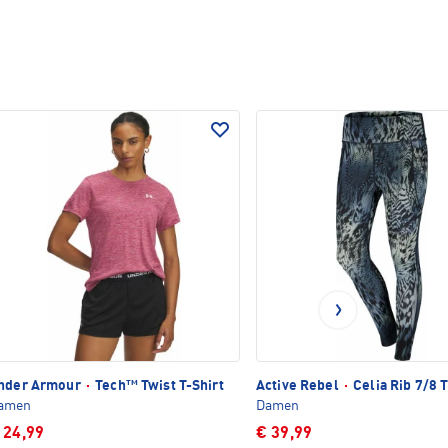
nder Armour
·
Tech™ Twist T-Shirt
Active Rebel
·
Celia Rib 7/8 
amen
Damen
 24,99
€ 39,99