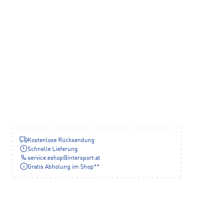
Kostenlose Rücksendung
Schnelle Lieferung
service.eshop
@
intersport.at
Gratis Abholung im Shop**