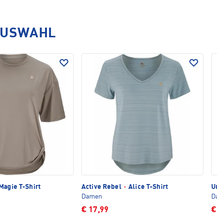
AUSWAHL
Magie T-Shirt
Active Rebel
·
Alice T-Shirt
U
Damen
D
€ 17,99
€