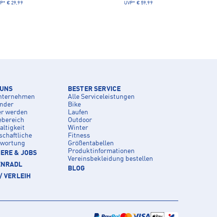
P*
€ 29,99
UVP*
€ 59,99
 UNS
BESTER SERVICE
nternehmen
Alle Serviceleistungen
inder
Bike
er werden
Laufen
ebereich
Outdoor
ltigkeit
Winter
schaftliche
Fitness
twortung
Größentabellen
Produktinformationen
ERE & JOBS
Vereinsbekleidung bestellen
ENRADL
BLOG
/ VERLEIH