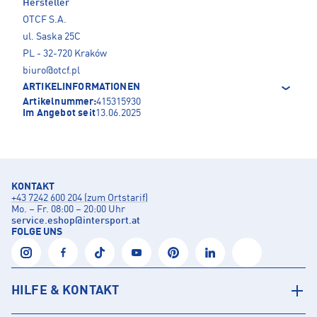
Hersteller
OTCF S.A.
ul. Saska 25C
PL - 32-720 Kraków
biuro@otcf.pl
ARTIKELINFORMATIONEN
Artikelnummer:
415315930
Im Angebot seit
13.06.2025
KONTAKT
+43 7242 600 204 (zum Ortstarif)
Mo. – Fr. 08:00 – 20:00 Uhr
service.eshop
@
intersport.at
FOLGE UNS
HILFE & KONTAKT