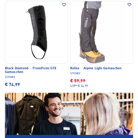
Black Diamond
·
FrontPoint GTX
Kohla
·
Alpine Light Gamaschen
Gamaschen
Unisex
Unisex
€ 59,99
€ 74,99
UVP*
€ 64,99