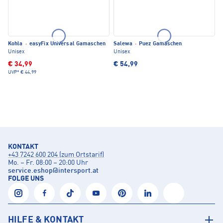
Kohla
·
easyFix Universal Gamaschen
Salewa
·
Puez Gamaschen
Unisex
Unisex
€ 34,99
€ 54,99
UVP*
€ 44,99
KONTAKT
+43 7242 600 204 (zum Ortstarif)
Mo. – Fr. 08:00 – 20:00 Uhr
service.eshop
@
intersport.at
FOLGE UNS
HILFE & KONTAKT