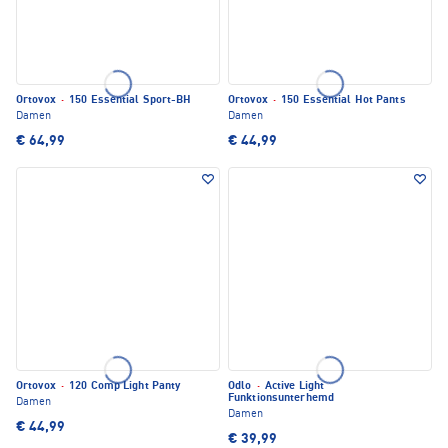
Ortovox
·
150 Essential Sport-BH
Ortovox
·
150 Essential Hot Pants
Damen
Damen
€ 64,99
€ 44,99
Ortovox
·
120 Comp Light Panty
Odlo
·
Active Light
Funktionsunterhemd
Damen
Damen
€ 44,99
€ 39,99