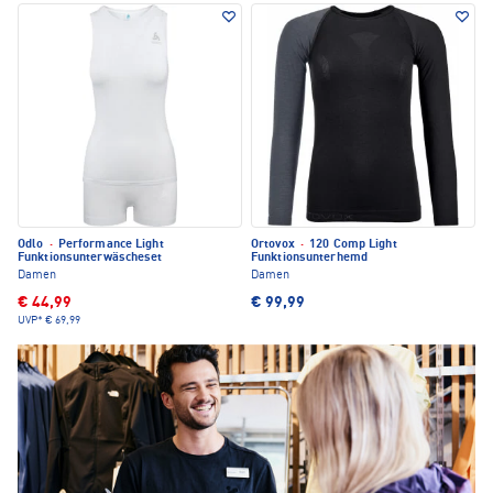
Odlo
·
Performance Light
Ortovox
·
120 Comp Light
Funktionsunterwäscheset
Funktionsunterhemd
Damen
Damen
€ 44,99
€ 99,99
UVP*
€ 69,99