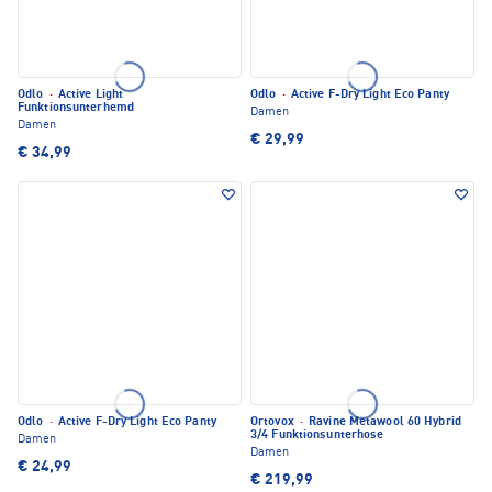
Odlo
·
Active Light
Odlo
·
Active F-Dry Light Eco Panty
Funktionsunterhemd
Damen
Damen
€ 29,99
€ 34,99
Odlo
·
Active F-Dry Light Eco Panty
Ortovox
·
Ravine Metawool 60 Hybrid
3/4 Funktionsunterhose
Damen
Damen
€ 24,99
€ 219,99