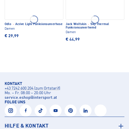
Odlo
·
Active Light Funktionsunterhose
Jack Wolfskin
·
Sky Thermal
Funktionsunterhemd
Damen
Damen
€ 29,99
€ 44,99
KONTAKT
+43 7242 600 204 (zum Ortstarif)
Mo. – Fr. 08:00 – 20:00 Uhr
service.eshop
@
intersport.at
FOLGE UNS
HILFE & KONTAKT