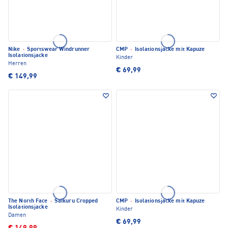
Nike
·
Sportswear Windrunner
CMP
·
Isolationsjacke mit Kapuze
Isolationsjacke
Kinder
Herren
€ 69,99
€ 149,99
The North Face
·
Saikuru Cropped
CMP
·
Isolationsjacke mit Kapuze
Isolationsjacke
Kinder
Damen
€ 69,99