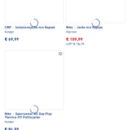
CMP
·
Isolationsjacke mit Kapuze
Nike
·
Jacke mit Kapuze
Kinder
Herren
€ 69,99
€ 109,99
UVP*
€ 154,99
Nike
·
Sportswear All Day Play
Therma-FIT Pufferjacke
Kinder
€ 84,99