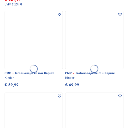
€ 149,99
UVP*
€ 209,99
CMP
·
Isolationsjacke mit Kapuze
CMP
·
Isolationsjacke mit Kapuze
Kinder
Kinder
€ 69,99
€ 69,99