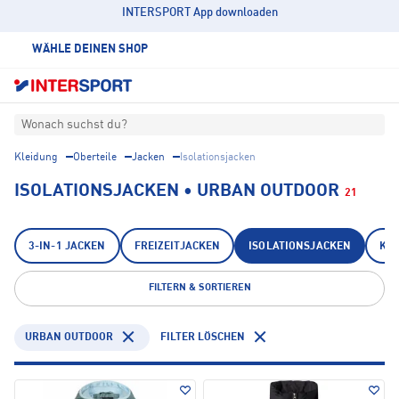
INTERSPORT App downloaden
WÄHLE DEINEN SHOP
Wonach suchst du?
Kleidung
Oberteile
Jacken
Isolationsjacken
ISOLATIONSJACKEN • URBAN OUTDOOR
21
3-IN-1 JACKEN
FREIZEITJACKEN
ISOLATIONSJACKEN
KA
FILTERN & SORTIEREN
URBAN OUTDOOR
FILTER LÖSCHEN