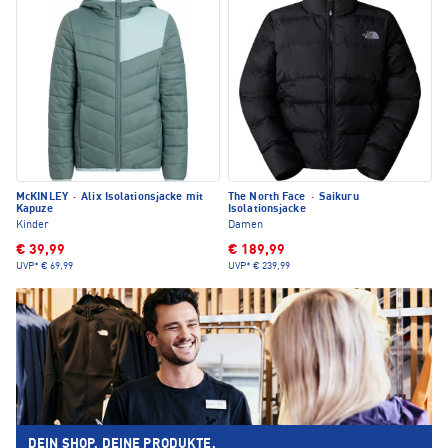
McKINLEY
·
Alix Isolationsjacke mit
The North Face
·
Saikuru
Kapuze
Isolationsjacke
Kinder
Damen
€ 39,99
€ 189,99
UVP*
€ 69,99
UVP*
€ 239,99
DEIN SHOP. DEINE PRODUKTE.