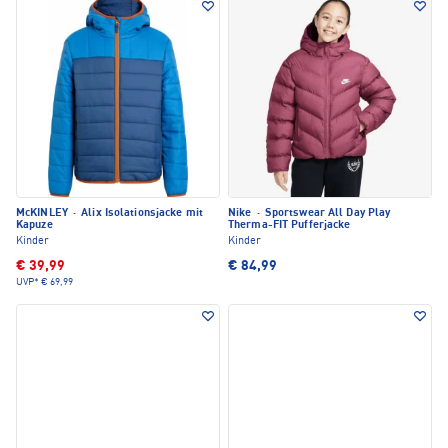
McKINLEY
·
Alix Isolationsjacke mit
Nike
·
Sportswear All Day Play
Kapuze
Therma-FIT Pufferjacke
Kinder
Kinder
€ 39,99
€ 84,99
UVP*
€ 69,99