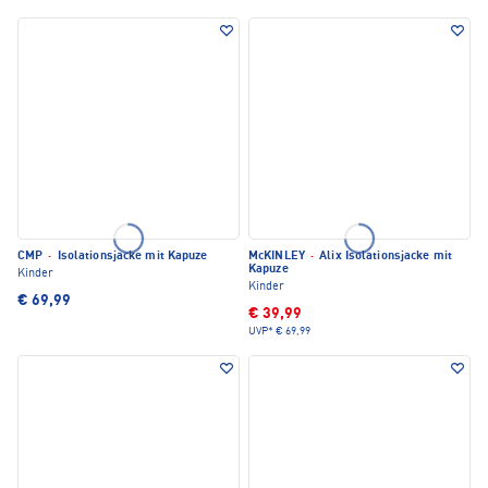
CMP
·
Isolationsjacke mit Kapuze
McKINLEY
·
Alix Isolationsjacke mit
Kapuze
Kinder
Kinder
€ 69,99
€ 39,99
UVP*
€ 69,99