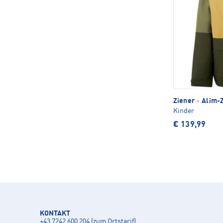
Ziener
·
Alim-Z
Kinder
€ 139,99
KONTAKT
+43 7242 600 204 (zum Ortstarif)