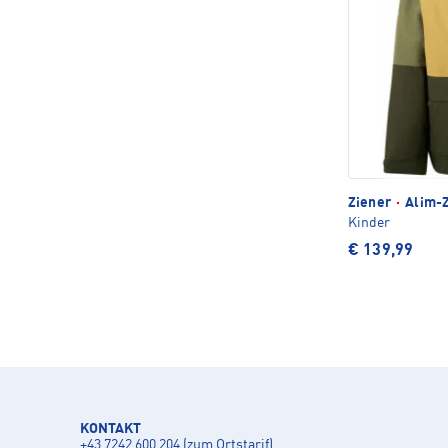
Ziener
·
Alim-Z
Kinder
€ 139,99
KONTAKT
+43 7242 600 204 (zum Ortstarif)