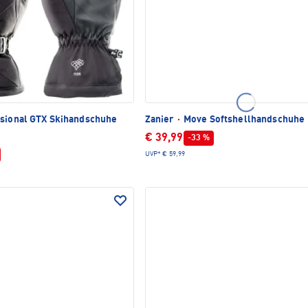
sional GTX Skihandschuhe
Zanier
·
Move Softshellhandschuhe
€ 39,99
-33 %
UVP*
€ 59,99