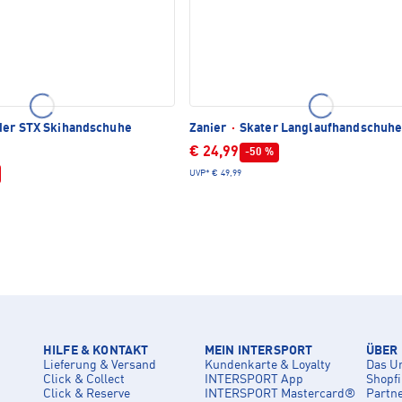
er STX Skihandschuhe
Zanier
·
Skater Langlaufhandschuh
€ 24,99
-50 %
UVP*
€ 49,99
HILFE & KONTAKT
MEIN INTERSPORT
ÜBER
Lieferung & Versand
Kundenkarte & Loyalty
Das U
Click & Collect
INTERSPORT App
Shopf
Click & Reserve
INTERSPORT Mastercard®
Partn