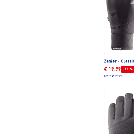
Zanier
·
Classi
€ 19,99
-33 %
UVP*
€ 29,99