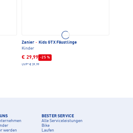
e
Zanier
·
Kids GTX Fäustlinge
Kinder
€ 29,99
-25 %
UVP*
€ 39,99
 UNS
BESTER SERVICE
nternehmen
Alle Serviceleistungen
inder
Bike
er werden
Laufen