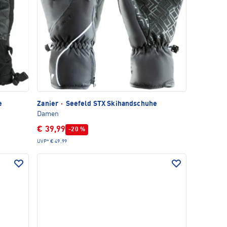
e
Zanier
·
Seefeld STX Skihandschuhe
Damen
€ 39,99
-20 %
UVP*
€ 49,99