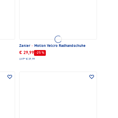
Zanier
·
Motion Velcro Radhandschuhe
€ 29,99
-25 %
UVP*
€ 39,99