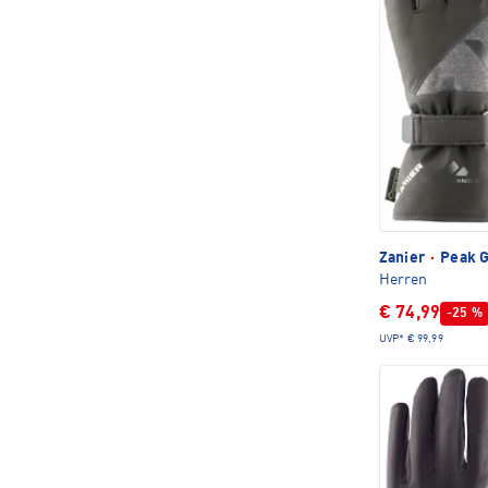
Zanier
·
Peak G
Herren
€ 74,99
-25 %
UVP*
€ 99,99