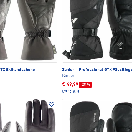
TX Skihandschuhe
Zanier
·
Professional GTX Fäustling
Kinder
€ 49,99
-28 %
UVP*
€ 69,99