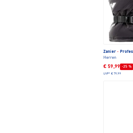
Zanier
·
Profes
Herren
€ 59,99
-25 %
UVP*
€ 79,99