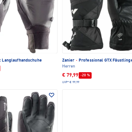
c Langlaufhandschuhe
Zanier
·
Professional GTX Fäustling
Herren
€ 79,99
-20 %
UVP*
€ 99,99