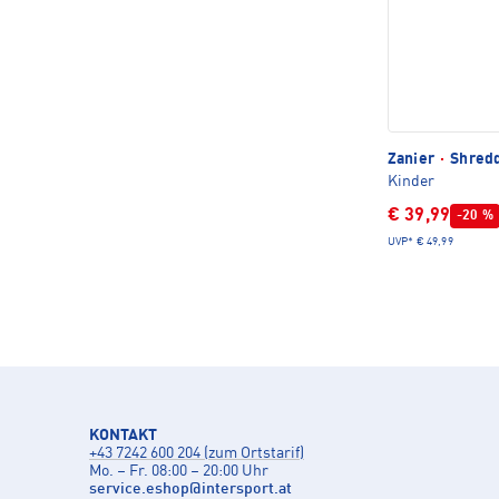
Zanier
·
Shredd
Kinder
€ 39,99
-20 %
UVP*
€ 49,99
KONTAKT
+43 7242 600 204 (zum Ortstarif)
Mo. – Fr. 08:00 – 20:00 Uhr
service.eshop
@
intersport.at