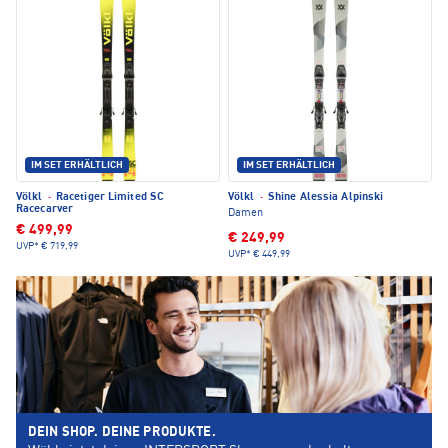
IM SET ERHÄLTLICH
IM SET ERHÄLTLICH
Völkl
·
Racetiger Limited SC
Völkl
·
Shine Alessia Alpinski
Racecarver
Damen
€ 499,99
€ 249,99
UVP*
€ 719,99
UVP*
€ 449,99
DEIN SHOP. DEINE PRODUKTE.