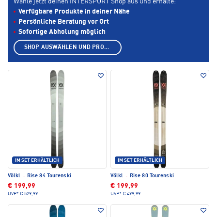
Wähle jetzt deinen INTERSPORT Shop aus und erhalte:
Verfügbare Produkte in deiner Nähe
Persönliche Beratung vor Ort
Sofortige Abholung möglich
SHOP AUSWÄHLEN UND PRODUKTE ANZEIGEN
IM SET ERHÄLTLICH
IM SET ERHÄLTLICH
Völkl
·
Rise 84 Tourenski
Völkl
·
Rise 80 Tourenski
€ 199,99
€ 199,99
UVP*
€ 529,99
UVP*
€ 499,99