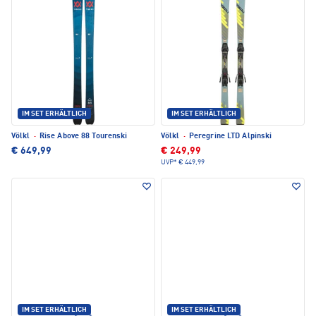
IM SET ERHÄLTLICH
IM SET ERHÄLTLICH
Völkl
·
Rise Above 88 Tourenski
Völkl
·
Peregrine LTD Alpinski
€ 649,99
€ 249,99
UVP*
€ 449,99
IM SET ERHÄLTLICH
IM SET ERHÄLTLICH