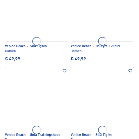
Venice Beach
·
Sila Tights
Venice Beach
·
Daleyza T-Shirt
Damen
Damen
€ 49,99
€ 49,99
Venice Beach
·
Uma Trainingshose
Venice Beach
·
Sila Tights