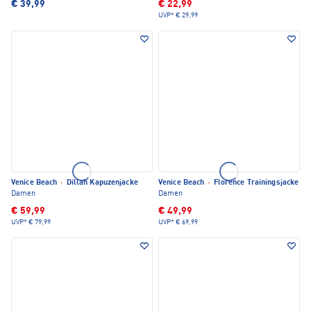
€ 39,99
€ 22,99
UVP*
€ 29,99
Venice Beach
·
Dillah Kapuzenjacke
Venice Beach
·
Florence Trainingsjacke
Damen
Damen
€ 59,99
€ 49,99
UVP*
€ 79,99
UVP*
€ 69,99