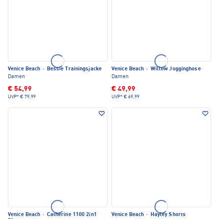
Venice Beach
·
Bessie Trainingsjacke
Venice Beach
·
Willow Jogginghose
Damen
Damen
€ 54,99
€ 49,99
UVP*
€ 79,99
UVP*
€ 69,99
Venice Beach
·
Catherine 1100 2in1
Venice Beach
·
Hayley Shorts