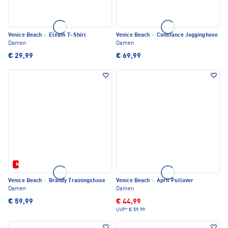
Venice Beach
·
Eleam T-Shirt
Venice Beach
·
Constance Jogginghose
Damen
Damen
€ 29,99
€ 69,99
Neu
Venice Beach
·
Brandy Trainingshose
Venice Beach
·
April Pullover
Damen
Damen
€ 59,99
€ 44,99
UVP*
€ 59,99