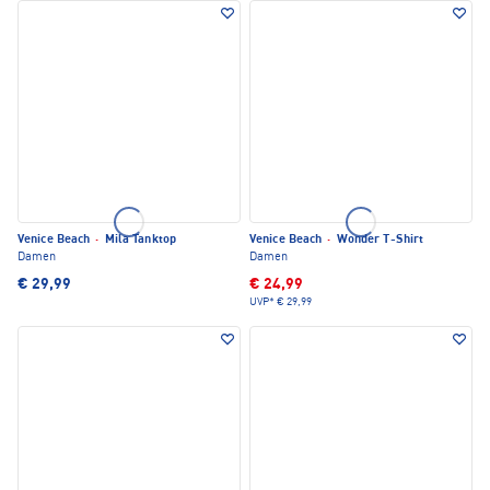
Venice Beach
·
Mila Tanktop
Venice Beach
·
Wonder T-Shirt
Damen
Damen
€ 29,99
€ 24,99
UVP*
€ 29,99