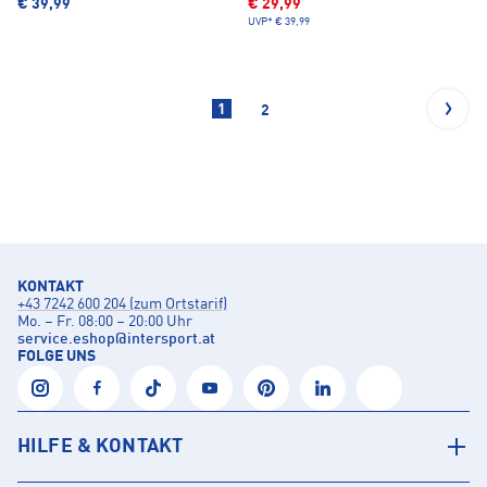
€ 39,99
€ 29,99
UVP*
€ 39,99
1
2
KONTAKT
+43 7242 600 204 (zum Ortstarif)
Mo. – Fr. 08:00 – 20:00 Uhr
service.eshop
@
intersport.at
FOLGE UNS
HILFE & KONTAKT