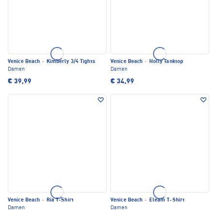
Venice Beach
·
Kimberly 3/4 Tights
Venice Beach
·
Holly Tanktop
Damen
Damen
€ 39,99
€ 34,99
Venice Beach
·
Ria T-Shirt
Venice Beach
·
Eleam T-Shirt
Damen
Damen