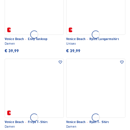
Neu
Neu
Venice Beach
·
Enny Tanktop
Venice Beach
·
Rylee Langarmshirt
Damen
Unisex
€ 39,99
€ 39,99
Neu
Venice Beach
·
Freya T-Shirt
Venice Beach
·
Ryah T- Shirt
Damen
Damen