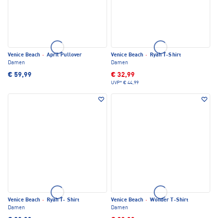
Venice Beach
·
April Pullover
Venice Beach
·
Ryah T-Shirt
Damen
Damen
€ 59,99
€ 32,99
UVP*
€ 44,99
Venice Beach
·
Ryah T- Shirt
Venice Beach
·
Wonder T-Shirt
Damen
Damen