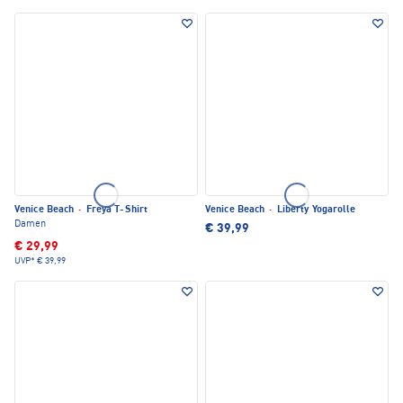
Venice Beach
·
Freya T-Shirt
Venice Beach
·
Liberty Yogarolle
Damen
€ 39,99
€ 29,99
UVP*
€ 39,99