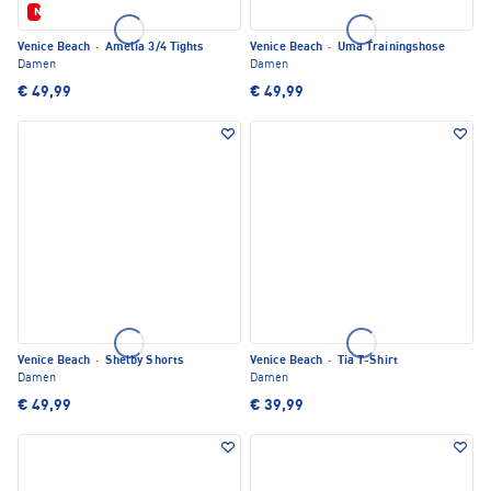
Neu
Venice Beach
·
Amelia 3/4 Tights
Venice Beach
·
Uma Trainingshose
Damen
Damen
€ 49,99
€ 49,99
Venice Beach
·
Shelby Shorts
Venice Beach
·
Tia T-Shirt
Damen
Damen
€ 49,99
€ 39,99