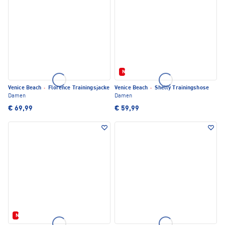
Neu
Venice Beach
·
Florence Trainingsjacke
Venice Beach
·
Shelly Trainingshose
Damen
Damen
€ 69,99
€ 59,99
Neu