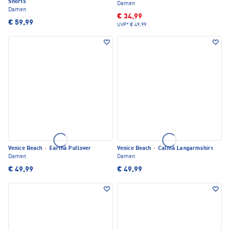
Shorts
Damen
Damen
€ 34,99
€ 59,99
UVP*
€ 49,99
Venice Beach
·
Eartha Pullover
Venice Beach
·
Calma Langarmshirt
Damen
Damen
€ 49,99
€ 49,99