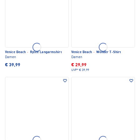
Venice Beach
·
Rylee Langarmshirt
Venice Beach
·
Wonder T-Shirt
Damen
Damen
€ 39,99
€ 29,99
UVP*
€ 39,99