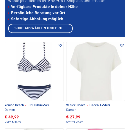
Wähle jetzt deinen INTERSPORT Shop aus und erhalte:
Verfügbare Produkte in deiner Nähe
Persönliche Beratung vor Ort
Sofortige Abholung möglich
SHOP AUSWÄHLEN UND PRODUKTE ANZEIGEN
Venice Beach
·
JPF Bikini-Set
Venice Beach
·
Eileen T-Shirt
Damen
Damen
€ 49,99
€ 27,99
UVP*
€ 54,99
UVP*
€ 39,99