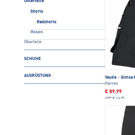
Unterteile
Shorts
Radshorts
Hosen
Oberteile
SCHUHE
AUSRÜSTUNG
Vaude
·
Qimsa 
Herren
€ 89,99
UVP*
€ 114,99