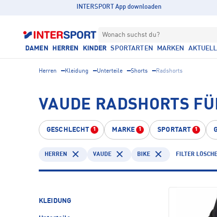
INTERSPORT App downloaden
Wonach suchst du?
DAMEN
HERREN
KINDER
SPORTARTEN
MARKEN
AKTUEL
Herren
Kleidung
Unterteile
Shorts
Radshorts
VAUDE RADSHORTS FÜ
GESCHLECHT
MARKE
SPORTART
1
1
1
HERREN
VAUDE
BIKE
FILTER LÖSCH
KLEIDUNG