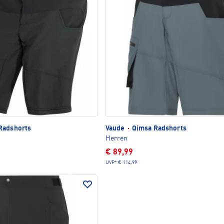
Radshorts
Vaude
·
Qimsa Radshorts
Herren
€ 89,99
UVP*
€ 114,99