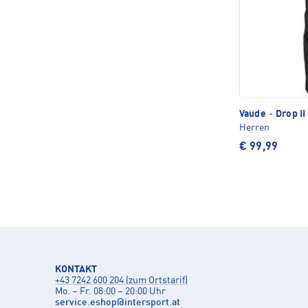
Vaude
·
Drop I
Herren
€ 99,99
KONTAKT
+43 7242 600 204 (zum Ortstarif)
Mo. – Fr. 08:00 – 20:00 Uhr
service.eshop
@
intersport.at