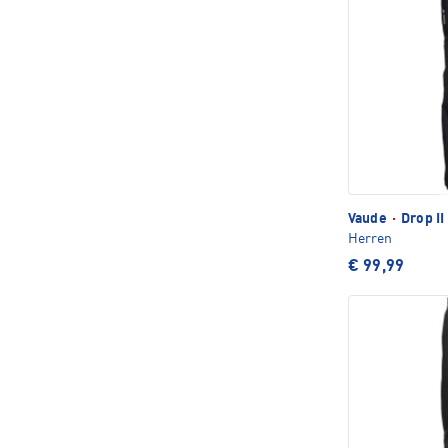
Vaude
·
Drop I
Herren
€ 99,99