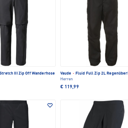
Stretch III Zip Off Wanderhose
Vaude
·
Fluid Full Zip 2L Regenübe
Herren
€ 119,99