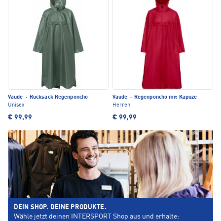
Vaude
·
Rucksack Regenponcho
Vaude
·
Regenponcho mit Kapuze
Unisex
Herren
€ 99,99
€ 99,99
DEIN SHOP. DEINE PRODUKTE.
Wähle jetzt deinen INTERSPORT Shop aus und erhalte: