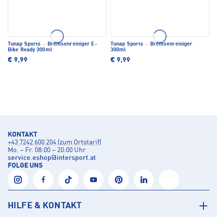
Tunap Sports
·
Bremsenreiniger E-
Tunap Sports
·
Bremsenreiniger
Bike Ready 300ml
300ml
€ 9,99
€ 9,99
KONTAKT
+43 7242 600 204 (zum Ortstarif)
Mo. – Fr. 08:00 – 20:00 Uhr
service.eshop
@
intersport.at
FOLGE UNS
HILFE & KONTAKT