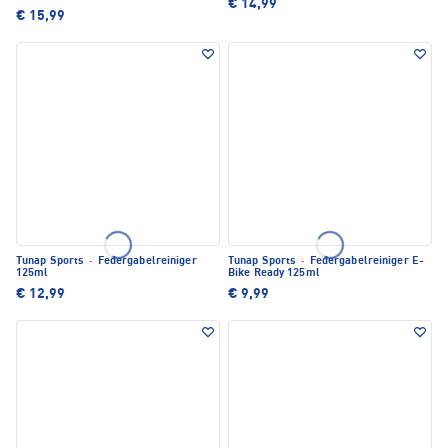
€ 14,99
€ 15,99
Tunap Sports
·
Federgabelreiniger
Tunap Sports
·
Federgabelreiniger E-
125ml
Bike Ready 125ml
€ 12,99
€ 9,99