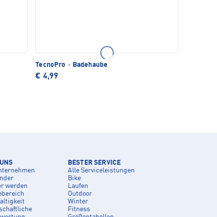
TecnoPro
·
Badehaube
€ 4,99
 UNS
BESTER SERVICE
nternehmen
Alle Serviceleistungen
inder
Bike
er werden
Laufen
ebereich
Outdoor
ltigkeit
Winter
schaftliche
Fitness
twortung
Größentabellen