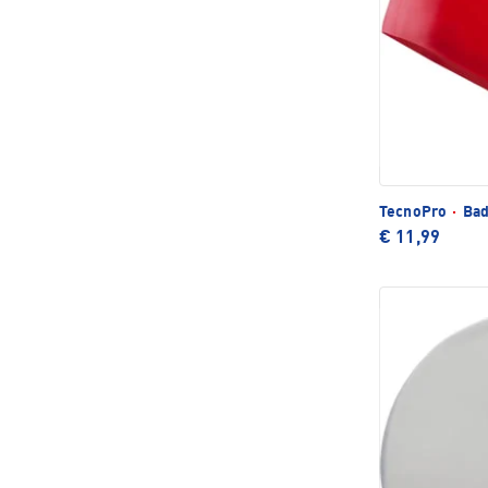
TecnoPro
·
Bad
€ 11,99