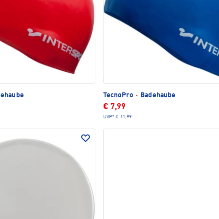
ehaube
TecnoPro
·
Badehaube
€ 7,99
UVP*
€ 11,99