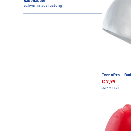
Badehauben
Schwimmausrüstung
TecnoPro
·
Bad
€ 7,99
UVP*
€ 11,99