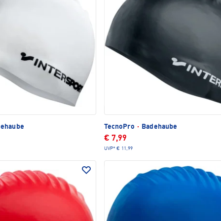
ehaube
TecnoPro
·
Badehaube
€ 7,99
UVP*
€ 11,99