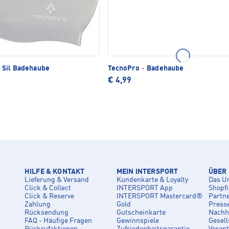
 Sil Badehaube
TecnoPro
·
Badehaube
€ 4,99
HILFE & KONTAKT
MEIN INTERSPORT
ÜBER
Lieferung & Versand
Kundenkarte & Loyalty
Das U
Click & Collect
INTERSPORT App
Shopf
Click & Reserve
INTERSPORT Mastercard®
Partn
Zahlung
Gold
Press
Rücksendung
Gutscheinkarte
Nachha
FAQ - Häufige Fragen
Gewinnspiele
Gesell
Rückrufaktionen
Zufriedenheitsgarantie
Veran