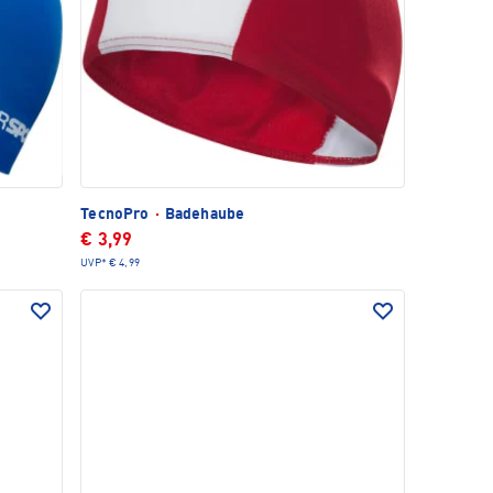
TecnoPro
·
Badehaube
€ 3,99
UVP*
€ 4,99