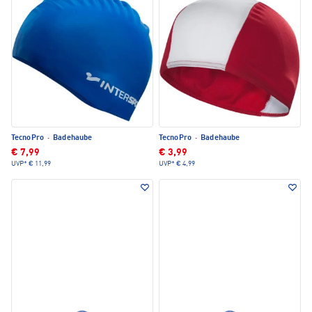
TecnoPro
·
Badehaube
TecnoPro
·
Badehaube
€ 7,99
€ 3,99
UVP*
€ 11,99
UVP*
€ 4,99