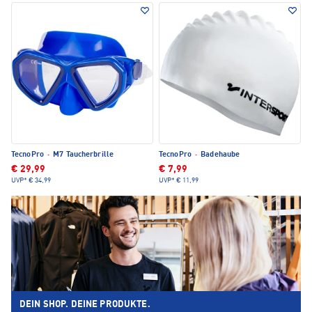
TecnoPro
·
M7 Taucherbrille
TecnoPro
·
Badehaube
€ 29,99
€ 7,99
UVP*
€ 34,99
UVP*
€ 11,99
DEIN SHOP. DEINE PRODUKTE.