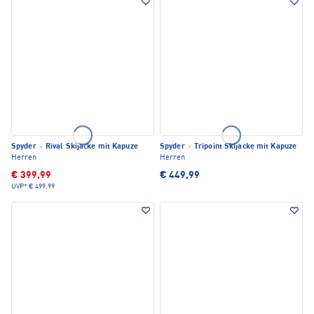
Spyder
·
Rival Skijacke mit Kapuze
Spyder
·
Tripoint Skijacke mit Kapuze
Herren
Herren
€ 399,99
€ 449,99
UVP*
€ 499,99