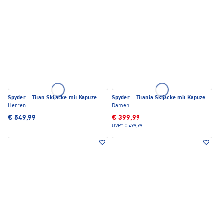
Spyder
·
Titan Skijacke mit Kapuze
Spyder
·
Titania Skijacke mit Kapuze
Herren
Damen
€ 549,99
€ 399,99
UVP*
€ 499,99