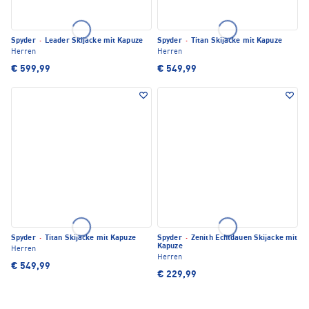
Spyder
·
Leader Skijacke mit Kapuze
Spyder
·
Titan Skijacke mit Kapuze
Herren
Herren
€ 599,99
€ 549,99
Spyder
·
Titan Skijacke mit Kapuze
Spyder
·
Zenith Echtdauen Skijacke mit
Kapuze
Herren
Herren
€ 549,99
€ 229,99