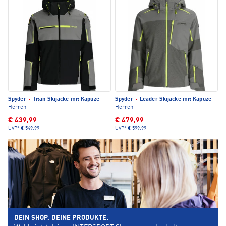
Spyder
·
Titan Skijacke mit Kapuze
Spyder
·
Leader Skijacke mit Kapuze
Herren
Herren
€ 439,99
€ 479,99
UVP*
€ 549,99
UVP*
€ 599,99
DEIN SHOP. DEINE PRODUKTE.