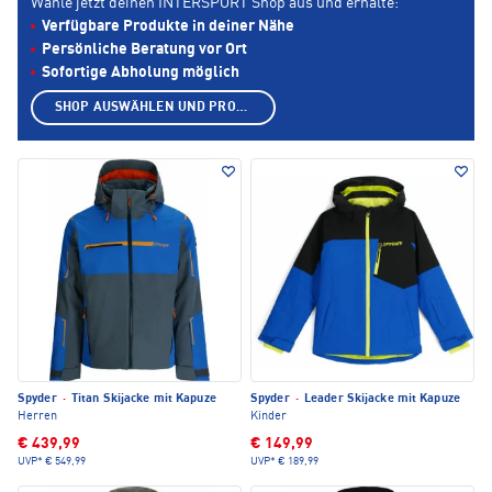
Wähle jetzt deinen INTERSPORT Shop aus und erhalte:
Verfügbare Produkte in deiner Nähe
Persönliche Beratung vor Ort
Sofortige Abholung möglich
SHOP AUSWÄHLEN UND PRODUKTE ANZEIGEN
Spyder
·
Titan Skijacke mit Kapuze
Spyder
·
Leader Skijacke mit Kapuze
Herren
Kinder
€ 439,99
€ 149,99
UVP*
€ 549,99
UVP*
€ 189,99