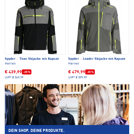
Spyder
·
Titan Skijacke mit Kapuze
Spyder
·
Leader Skijacke mit Kapuze
Herren
Herren
€ 439,99
€ 479,99
-20 %
-20 %
UVP*
€ 549,99
UVP*
€ 599,99
DEIN SHOP. DEINE PRODUKTE.