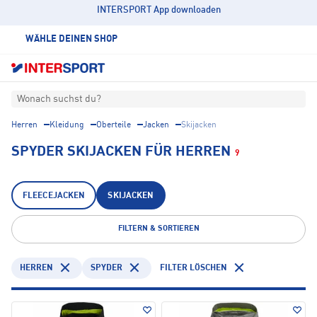
INTERSPORT App downloaden
WÄHLE DEINEN SHOP
Wonach suchst du?
Herren
Kleidung
Oberteile
Jacken
Skijacken
SPYDER SKIJACKEN FÜR HERREN
9
FLEECEJACKEN
SKIJACKEN
FILTERN & SORTIEREN
HERREN
SPYDER
FILTER LÖSCHEN