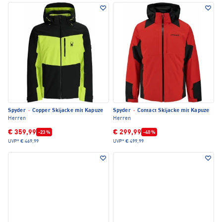
Spyder
·
Copper Skijacke mit Kapuze
Spyder
·
Contact Skijacke mit Kapuze
Herren
Herren
€ 359,99
€ 299,99
-23 %
-40 %
UVP*
€ 469,99
UVP*
€ 499,99