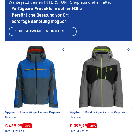
Wähle jetzt deinen INTERSPORT Shop aus und erhalte:
Verfügbare Produkte in deiner Nähe
Persönliche Beratung vor Ort
Sofortige Abholung möglich
SHOP AUSWÄHLEN UND PRODUKTE ANZEIGEN
Spyder
·
Titan Skijacke mit Kapuze
Spyder
·
Rival Skijacke mit Kapuze
Herren
Herren
€ 439,99
€ 399,99
-20 %
-20 %
UVP*
€ 549,99
UVP*
€ 499,99