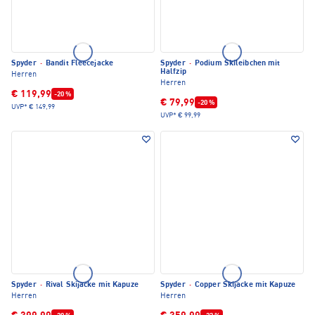
Spyder
·
Bandit Fleecejacke
Spyder
·
Podium Skileibchen mit
Halfzip
Herren
Herren
€ 119,99
-20 %
€ 79,99
-20 %
UVP*
€ 149,99
UVP*
€ 99,99
Spyder
·
Rival Skijacke mit Kapuze
Spyder
·
Copper Skijacke mit Kapuze
Herren
Herren