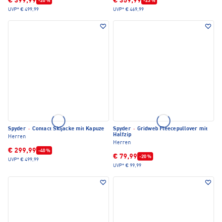
€ 399,99
€ 359,99
-20 %
-23 %
UVP*
€ 499,99
UVP*
€ 469,99
Spyder
·
Contact Skijacke mit Kapuze
Spyder
·
Gridweb Fleecepullover mit
Halfzip
Herren
Herren
€ 299,99
-40 %
€ 79,99
-20 %
UVP*
€ 499,99
UVP*
€ 99,99