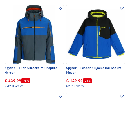
Spyder
·
Titan Skijacke mit Kapuze
Spyder
·
Leader Skijacke mit Kapuze
Herren
Kinder
€ 439,99
€ 149,99
-20 %
-21 %
UVP*
€ 549,99
UVP*
€ 189,99