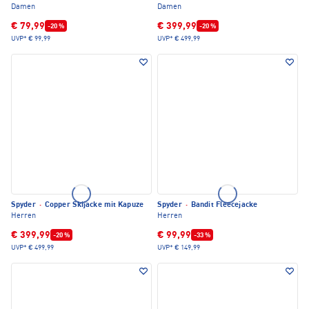
Damen
Damen
€ 79,99
€ 399,99
-20 %
-20 %
UVP*
€ 99,99
UVP*
€ 499,99
Spyder
·
Copper Skijacke mit Kapuze
Spyder
·
Bandit Fleecejacke
Herren
Herren
€ 399,99
€ 99,99
-20 %
-33 %
UVP*
€ 499,99
UVP*
€ 149,99