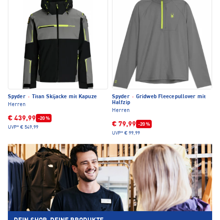
Spyder
·
Titan Skijacke mit Kapuze
Spyder
·
Gridweb Fleecepullover mit
Halfzip
Herren
Herren
€ 439,99
-20 %
€ 79,99
-20 %
UVP*
€ 549,99
UVP*
€ 99,99