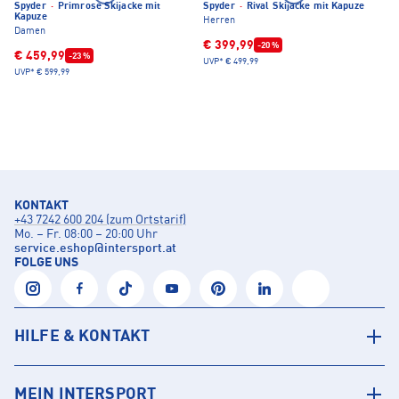
Spyder
·
Primrose Skijacke mit
Spyder
·
Rival Skijacke mit Kapuze
Kapuze
Herren
Damen
€ 399,99
-20 %
€ 459,99
-23 %
UVP*
€ 499,99
UVP*
€ 599,99
KONTAKT
+43 7242 600 204 (zum Ortstarif)
Mo. – Fr. 08:00 – 20:00 Uhr
service.eshop
@
intersport.at
FOLGE UNS
HILFE & KONTAKT
MEIN INTERSPORT