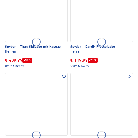
Spyder
·
Titan Skijacke mit Kapuze
Spyder
·
Bandit Fleecejacke
Herren
Herren
€ 439,99
€ 119,99
-20 %
-20 %
UVP*
€ 549,99
UVP*
€ 149,99