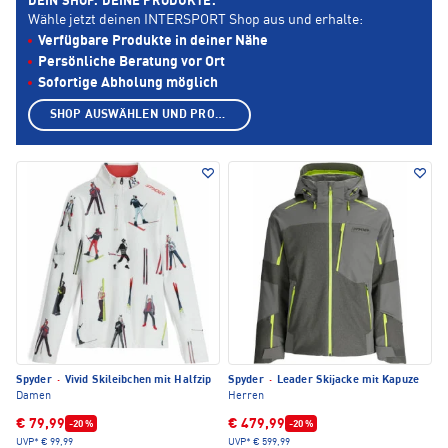
DEIN SHOP. DEINE PRODUKTE.
Wähle jetzt deinen INTERSPORT Shop aus und erhalte:
Verfügbare Produkte in deiner Nähe
Persönliche Beratung vor Ort
Sofortige Abholung möglich
SHOP AUSWÄHLEN UND PRODUKTE ANZEIGEN
Spyder
·
Vivid Skileibchen mit Halfzip
Spyder
·
Leader Skijacke mit Kapuze
Damen
Herren
€ 79,99
€ 479,99
-20 %
-20 %
UVP*
€ 99,99
UVP*
€ 599,99