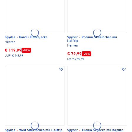
Spyder
·
Bandit Fleecejacke
Spyder
·
Podium Skileibchen mit
Halfzip
Herren
Herren
€ 119,99
-20 %
€ 79,99
-20 %
UVP*
€ 149,99
UVP*
€ 99,99
Spyder
·
Vivid Skileibchen mit Halfzip
Spyder
·
Titania Skijacke mit Kapuze