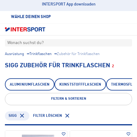
INTERSPORT App downloaden
WÄHLE DEINEN SHOP
Wonach suchst du?
Ausrüstung
Trinkflaschen
Zubehör für Trinkflaschen
SIGG ZUBEHÖR FÜR TRINKFLASCHEN
2
ALUMINIUMFLASCHEN
KUNSTSTOFFFLASCHEN
THERMOSFLA
FILTERN & SORTIEREN
SIGG
FILTER LÖSCHEN