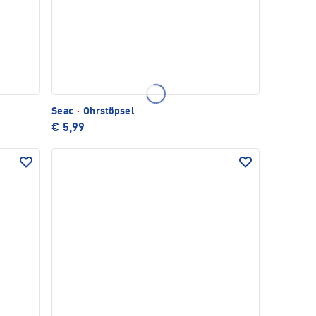
Seac
·
Ohrstöpsel
€ 5,99