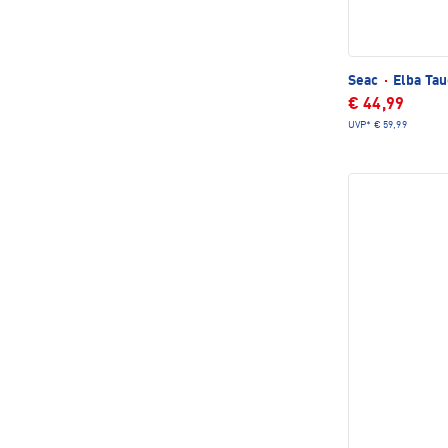
Seac
·
Elba Tau
€ 44,99
UVP*
€ 59,99