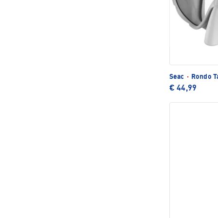
Seac
·
Rondo T
€ 44,99