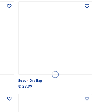
Seac
·
Dry Bag
€ 27,99