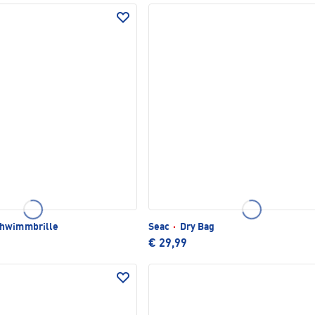
hwimmbrille
Seac
·
Dry Bag
€ 29,99