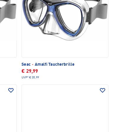
Seac
·
Amalfi Taucherbrille
€ 29,99
UVP*
€ 35,99