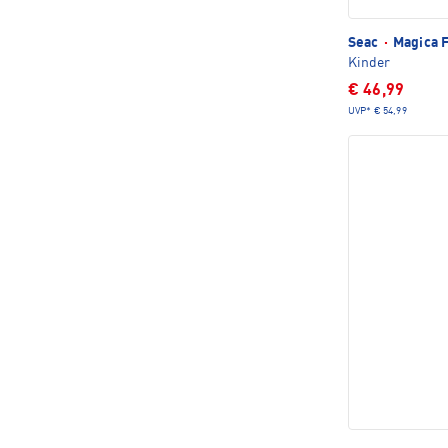
Seac
·
Magica 
Kinder
€ 46,99
UVP*
€ 54,99