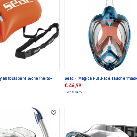
 aufblasbare Sicherheits-
Seac
·
Magica FullFace Tauchermas
€ 46,99
UVP*
€ 54,99