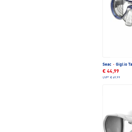
Seac
·
Giglio T
€ 44,99
UVP*
€ 69,99