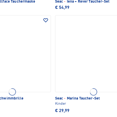
llface Tauchermaske
Seac
·
Iena + Rever Taucher-Set
€ 54,99
Schwimmbrille
Seac
·
Marina Taucher-Set
Kinder
€ 29,99