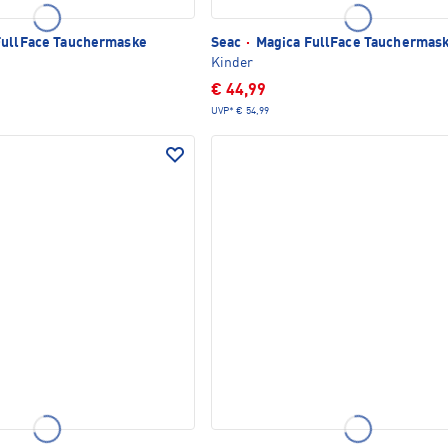
FullFace Tauchermaske
Seac
·
Magica FullFace Tauchermas
Kinder
€ 44,99
UVP*
€ 54,99