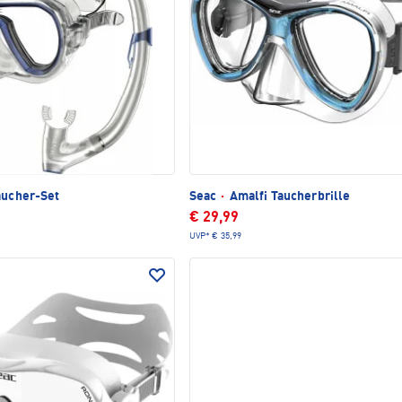
aucher-Set
Seac
·
Amalfi Taucherbrille
€ 29,99
UVP*
€ 35,99