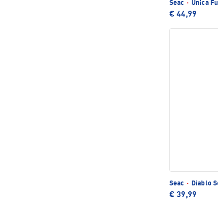
Seac
·
Unica Fu
€ 44,99
Seac
·
Diablo 
€ 39,99