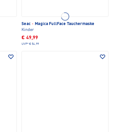
Seac
·
Magica FullFace Tauchermaske
Kinder
€ 49,99
UVP*
€ 54,99