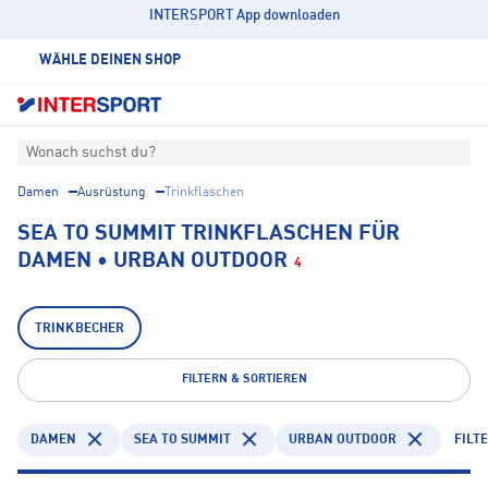
INTERSPORT App downloaden
WÄHLE DEINEN SHOP
Wonach suchst du?
Damen
Ausrüstung
Trinkflaschen
SEA TO SUMMIT TRINKFLASCHEN FÜR
DAMEN • URBAN OUTDOOR
4
TRINKBECHER
FILTERN & SORTIEREN
DAMEN
SEA TO SUMMIT
URBAN OUTDOOR
FILT