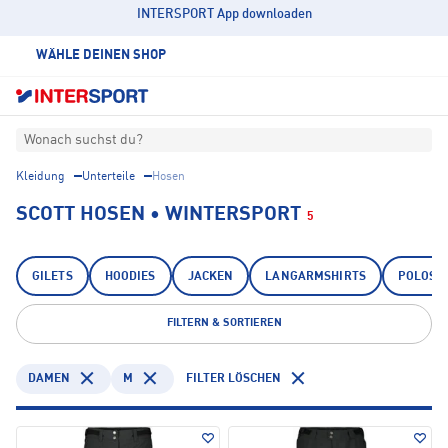
INTERSPORT App downloaden
WÄHLE DEINEN SHOP
Wonach suchst du?
Kleidung
Unterteile
Hosen
SCOTT HOSEN • WINTERSPORT
5
GILETS
HOODIES
JACKEN
LANGARMSHIRTS
POLOSH
FILTERN & SORTIEREN
DAMEN
M
FILTER LÖSCHEN