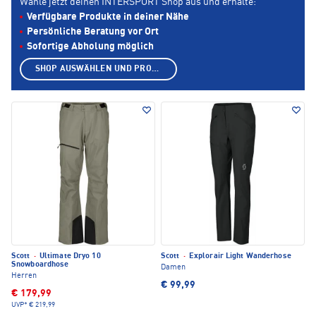
Wähle jetzt deinen INTERSPORT Shop aus und erhalte:
Verfügbare Produkte in deiner Nähe
Persönliche Beratung vor Ort
Sofortige Abholung möglich
SHOP AUSWÄHLEN UND PRODUKTE ANZEIGEN
Scott
·
Ultimate Dryo 10
Scott
·
Explorair Light Wanderhose
Snowboardhose
Damen
Herren
€ 99,99
€ 179,99
UVP*
€ 219,99