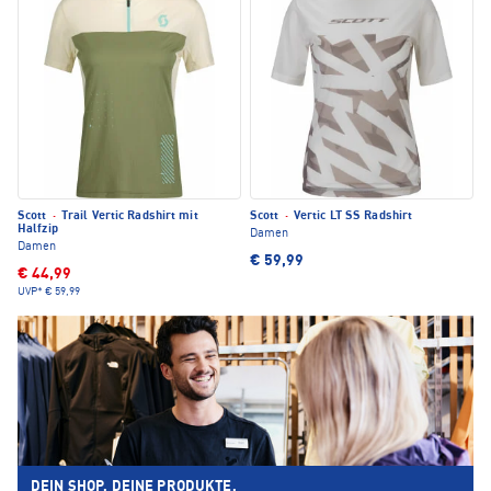
Scott
·
Trail Vertic Radshirt mit
Scott
·
Vertic LT SS Radshirt
Halfzip
Damen
Damen
€ 59,99
€ 44,99
UVP*
€ 59,99
DEIN SHOP. DEINE PRODUKTE.