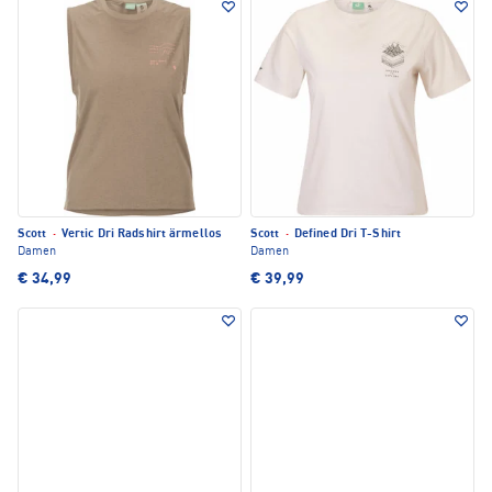
Scott
·
Vertic Dri Radshirt ärmellos
Scott
·
Defined Dri T-Shirt
Damen
Damen
€ 34,99
€ 39,99