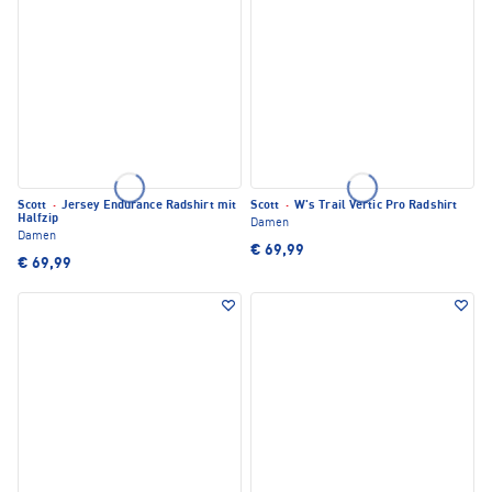
Scott
·
Jersey Endurance Radshirt mit
Scott
·
W's Trail Vertic Pro Radshirt
Halfzip
Damen
Damen
€ 69,99
€ 69,99