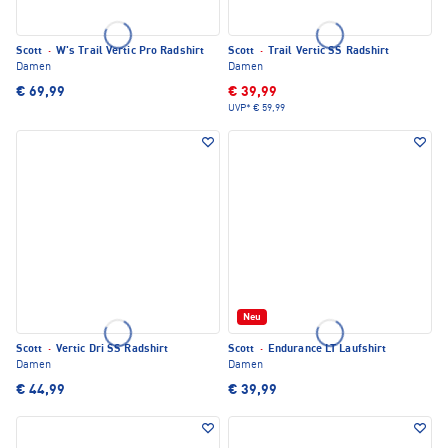
Scott
·
W's Trail Vertic Pro Radshirt
Scott
·
Trail Vertic SS Radshirt
Damen
Damen
€ 69,99
€ 39,99
UVP*
€ 59,99
Neu
Scott
·
Vertic Dri SS Radshirt
Scott
·
Endurance LT Laufshirt
Damen
Damen
€ 44,99
€ 39,99