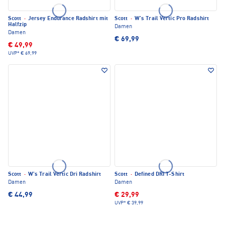
Scott
·
Jersey Endurance Radshirt mit
Scott
·
W's Trail Vertic Pro Radshirt
Halfzip
Damen
Damen
€ 69,99
€ 49,99
UVP*
€ 69,99
Scott
·
W's Trail Vertic Dri Radshirt
Scott
·
Defined DRI T-Shirt
Damen
Damen
€ 44,99
€ 29,99
UVP*
€ 39,99