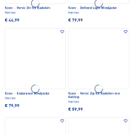
Scott
·
Vertic Dri SS Radshirt
Scott
·
Defined Light Windjacke
Herren
Herren
€ 44,99
€ 79,99
Scott
·
Endurance Windjacke
Scott
·
Vertic Zip SS Radshirt mit
Halfzip
Herren
Herren
€ 79,99
€ 59,99