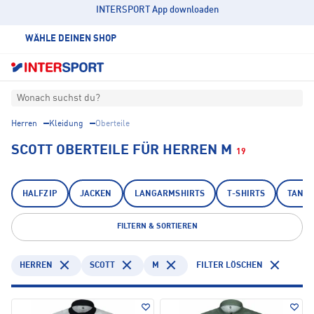
INTERSPORT App downloaden
WÄHLE DEINEN SHOP
Wonach suchst du?
Herren
Kleidung
Oberteile
SCOTT OBERTEILE FÜR HERREN M
19
HALFZIP
JACKEN
LANGARMSHIRTS
T-SHIRTS
TANK
FILTERN & SORTIEREN
HERREN
SCOTT
M
FILTER LÖSCHEN