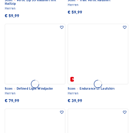
Scott
·
Vertic Zip SS Radshirt mit
Scott
·
Trail Vertic Radshirt
Halfzip
Herren
Herren
€ 59,99
€ 59,99
Neu
Scott
·
Defined Light Windjacke
Scott
·
Endurance LT Laufshirt
Herren
Herren
€ 79,99
€ 39,99