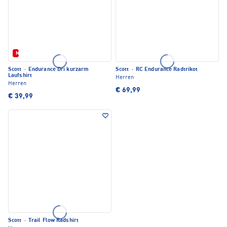
Neu
Scott
·
Endurance Dri kurzarm
Scott
·
RC Endurance Radtrikot
Laufshirt
Herren
Herren
€ 69,99
€ 39,99
Scott
·
Trail Flow Radshirt