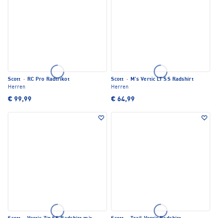
Scott
·
RC Pro Radtrikot
Scott
·
M's Vertic LT SS Radshirt
Herren
Herren
€ 99,99
€ 64,99