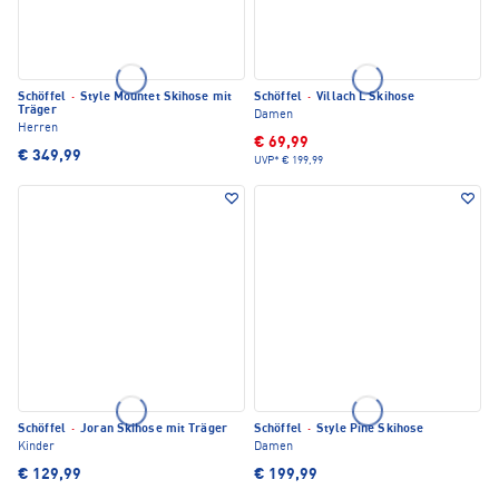
Schöffel
·
Style Mountet Skihose mit
Schöffel
·
Villach L Skihose
Träger
Damen
Herren
€ 69,99
€ 349,99
UVP*
€ 199,99
Schöffel
·
Joran Skihose mit Träger
Schöffel
·
Style Pine Skihose
Kinder
Damen
€ 129,99
€ 199,99