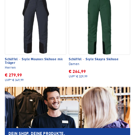
Schöffel
·
Style Mountet Skihose mit
Schöffel
·
Style Skayra Skihose
Träger
Damen
Herren
€ 264,99
€ 279,99
UVP*
€ 329,99
UVP*
€ 349,99
DEIN SHOP. DEINE PRODUKTE.