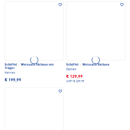
Schöffel
·
Weissach Skihose mit
Schöffel
·
Weissach Skihose
Träger
Damen
Herren
€ 129,99
€ 199,99
UVP*
€ 229,99