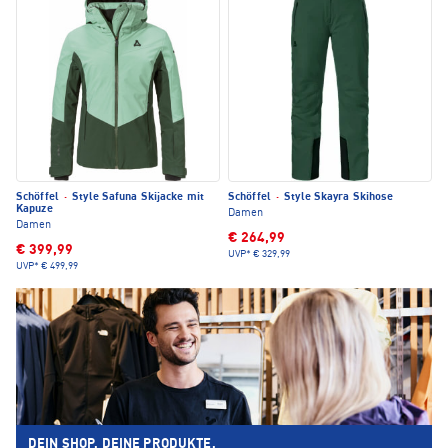
Schöffel
·
Style Safuna Skijacke mit
Schöffel
·
Style Skayra Skihose
Kapuze
Damen
Damen
€ 264,99
€ 399,99
UVP*
€ 329,99
UVP*
€ 499,99
DEIN SHOP. DEINE PRODUKTE.