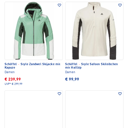
Schöffel
·
Style Zandwel Skijacke mit
Schöffel
·
Style Safoon Skileibchen
Kapuze
mit Halfzip
Damen
Damen
€ 239,99
€ 99,99
UVP*
€ 299,99