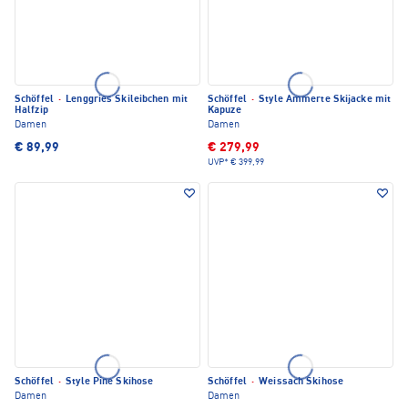
Schöffel
·
Lenggries Skileibchen mit
Schöffel
·
Style Ammerte Skijacke mit
Halfzip
Kapuze
Damen
Damen
€ 89,99
€ 279,99
UVP*
€ 399,99
Schöffel
·
Style Pine Skihose
Schöffel
·
Weissach Skihose
Damen
Damen