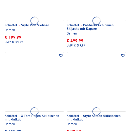
Schöffel
·
Style Pine Skihose
Schöffel
·
Caldirola Echtdauen
Skijacke mit Kapuze
Damen
Damen
€ 199,99
€ 499,99
UVP*
€ 229,99
UVP*
€ 599,99
Schöffel
·
X Tom Hegen Skileibchen
Schöffel
·
Style Safoon Skileibchen
mit Halfzip
mit Halfzip
Damen
Damen